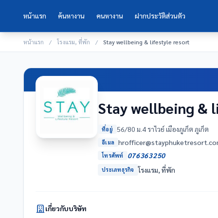
หน้าแรก
ค้นหางาน
คนหางาน
ฝากประวัติส่วนตัว
หน้าแรก
/
โรงแรม, ที่พัก
/
Stay wellbeing & lifestyle resort
Stay wellbeing & l
56/80 ม.4 ราไวย์ เมืองภูเก็ต ภูเก็ต
ที่อยู่
moc.trosertekuhpyats@reciffo
อีเมล
076363250
โทรศัพท์
โรงแรม, ที่พัก
ประเภทธุรกิจ
เกี่ยวกับบริษัท